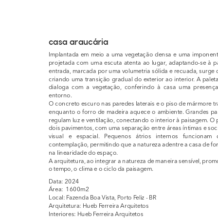
casa araucária
Implantada em meio a uma vegetação densa e uma imponente a
projetada com uma escuta atenta ao lugar, adaptando-se à p
entrada, marcada por uma volumetria sólida e recuada, surge d
criando uma transição gradual do exterior ao interior. A palet
dialoga com a vegetação, conferindo à casa uma presença 
entorno.
O concreto escuro nas paredes laterais e o piso de mármore tra
enquanto o forro de madeira aquece o ambiente. Grandes pano
regulam luz e ventilação, conectando o interior à paisagem. O 
dois pavimentos, com uma separação entre áreas íntimas e soci
visual e espacial. Pequenos átrios internos funcionam
contemplação, permitindo que a natureza adentre a casa de fo
na linearidade do espaço.
A arquitetura, ao integrar a natureza de maneira sensível, pr
o tempo, o clima e o ciclo da paisagem.
Data: 2024
Área:  1600m2
Local: Fazenda Boa Vista, Porto Feliz - BR
Arquitetura: Hueb Ferreira Arquitetos
Interiores: Hueb Ferreira Arquitetos