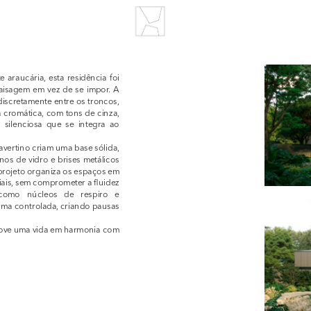
raucária, esta residência foi 
aisagem em vez de se impor. A 
iscretamente entre os troncos, 
a cromática, com tons de cinza, 
silenciosa que se integra ao 
vertino criam uma base sólida, 
s de vidro e brises metálicos 
projeto organiza os espaços em 
ais, sem comprometer a fluidez 
 como núcleos de respiro e 
rma controlada, criando pausas 
omove uma vida em harmonia com 