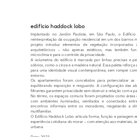
edifício haddock lobo  
Implantado no Jardim Paulista, em São Paulo, o Edifíc
reinterpretação da ocupação residencial em um dos bairros m
projeto introduz elementos de vegetação incorporados à
arquitetônicos — não apenas estéticos, mas também func
microclima e para o controle da privacidade.
A volumetria do edifício é marcada por linhas precisas e pe
sóbrios, como o cinza e a madeira natural. Essa paleta reforça 
para uma identidade visual contemporânea, sem romper com a
entorno.
Os apartamentos foram concebidos para potencializar as vi
equilibrando exposição e resguardo. A configuração das ab
filtrantes garantem privacidade sem obstruir a relação com a 
No térreo, os espaços comuns foram projetados como áreas d
com ambientes iluminados, ventilados e conectados entr
encontros informais entre os moradores, resgatando a dim
multifamiliar.
O Edifício Haddock Lobo articula forma, função e paisagem e
experiência cotidiana do morar — com atenção aos materiais, às 
urbana.
Data: 2023