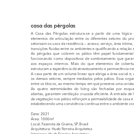
casa das pérgolas
A Casa das Pérgolas estrutura-se a partir de uma lógica e
elementos de articulação entre os diferentes setores do pr
setorizam os usos da residência — acesso, serviço, área íntima,
transições fluidas entre os ambientes e qualificando a relação en
As pérgolas que cobrem os pátios têm papel fundamental n
funcionando como dispositivos de sombreamento que garant
aos espaços internos. Mais do que elementos de cobertura
estruturam a experiência de atravessamento e permanência ness
A casa parte de um volume linear que abriga a área social e, a
os demais setores, sempre mediados pelos pátios. Essa orga
entre os blocos, ao mesmo tempo em que preserva uma unidade
As quatro extremidades do living são fechadas por esqua
abertas, garantem ventilação cruzada eficiente. A entrada de l
da vegetação nos pátios reforçam a permeabilidade da casa e 
estabelecendo uma convivência contínua entre o ambiente cons
Data: 2021
Área: 1000m²
Local: Fazenda da Grama, SP, Brasil
Arquitetura: Hueb Ferreira Arquitetos
Interiores: Hueb Ferreira Arquitetos