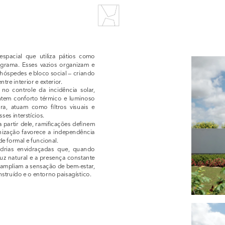
spacial que utiliza pátios como 
ograma. Esses vazios organizam e 
 hóspedes e bloco social — criando 
tre interior e exterior.
o controle da incidência solar, 
em conforto térmico e luminoso 
, atuam como filtros visuais e 
es interstícios.
 partir dele, ramificações definem 
nização favorece a independência 
 formal e funcional.
drias envidraçadas que, quando 
uz natural e a presença constante 
ampliam a sensação de bem-estar, 
truído e o entorno paisagístico.